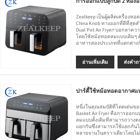
การออกแบบลูกบิด 2 ห้องอิส
Zealkeep เป็นผู้ผลิตเครื่อง
China Knob ทางออกที่ดีที่ส
Dual Pot Air Fryer! บอกลาค
โดยใช้หม้อทอดลมแบบเดิมๆ ด้
อาหารสองประเภทที่แตกต่างกัน
อ่านเพิ่มเติม
ส่งคำถ
ปาร์ตี้ใช้หม้อทอดอากาศแบ
หนึ่งในคุณสมบัติที่โดดเด่นขอ
Basket Air Fryer คือการออก
ลมแบบดั้งเดิมที่สามารถวางตะก
แยกกันซึ่งสามารถใช้แยกกันไ
หลายจานในคราวเดียวโดยไม่ต