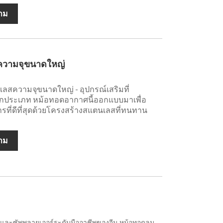
าม
วามจุขนาดใหญ่
ลสความจุขนาดใหญ่ - อุปกรณ์เสริมที่
ุกประเภท หม้อทอดอากาศนี้ออกแบบมาเพื่อ
่ดีที่สุดด้วยโครงสร้างสแตนเลสที่ทนทาน
าม
ลิตและซัพพลายเออร์ระดับมืออาชีพของจีน หม้อทอดลม