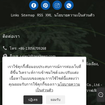
Links
Sitemap
RSS
XML
นโยบายความเป็นส่วนตัว
ติดต่อเรา
โทร:
+86-13056709268
อีเมล:
sales1@zealkeep.com
X
ที่อยู่:
Saint Street, Cixi City และ City City, จังหวัดเจ้อเจียง,
เราใช้คุกกี้เพื่อมอบประสบการณ์การท่องเว็บที่
จีน
ดีขึ้น วิเคราะห์การเข้าชมไซต์ และปรับแต่ง
เนื้อหาในแบบของคุณ การใช้ไซต์นี้แสดงว่า
คุณยอมรับการใช้คุกกี้ของเรา
นโยบายความ
ลิขสิทธิ์© 2023 Ningbo Zealkeep Electrical Appliance Co. , Ltd. -
เป็นส่วนตัว
เครื่องครัวอลูมิเนียมผู้ผลิตแซนวิชผู้ผลิตแซนวิชแผ่นวาฟเฟิล -
สงวนลิขสิทธิ์
ปฏิเสธ
ยอมรับ